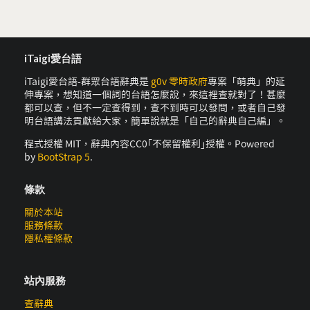
iTaigi愛台語
iTaigi愛台語-群眾台語辭典是
g0v 零時政府
專案「萌典」的延
伸專案，想知道一個詞的台語怎麼說，來這裡查就對了！甚麼
都可以查，但不一定查得到，查不到時可以發問，或者自己發
明台語講法貢獻給大家，簡單說就是「自己的辭典自己編」。
程式授權 MIT，辭典內容CC0｢不保留權利｣授權。Powered
by
BootStrap 5
.
條款
關於本站
服務條款
隱私權條款
站內服務
查辭典