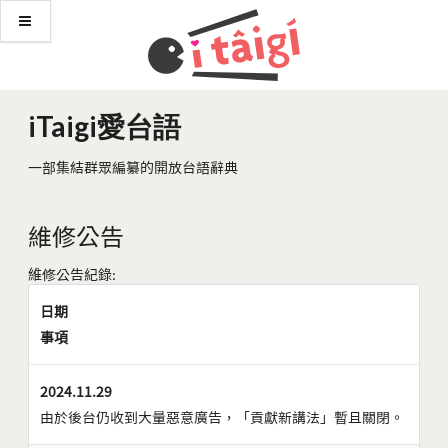
iTaigi愛台語
一部集結群眾編纂的開放台語辭典
維修公告
維修公告紀錄:
日期
事項
2024.11.29
由於後台仍收到大量惡意廣告，「貢獻新講法」暫且關閉。