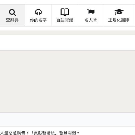
查辭典
你的名字
台語寶鑑
名人堂
正規化團隊
大量惡意廣告，「貢獻新講法」暫且關閉。