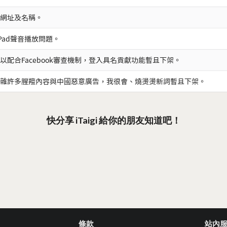
網址及名稱。
iPad聲音播放問題。
以配合Facebook審查機制，登入具名貢獻功能暫且下架。
雜許多腥羶內容與中國惡意廣告，我很會、燒燙燙新詞暫且下架。
快分享 iTaigi 給你的朋友知道吧！
條款
站內