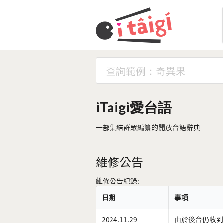
iTaigi愛台語
一部集結群眾編纂的開放台語辭典
維修公告
維修公告紀錄:
日期
事項
2024.11.29
由於後台仍收到