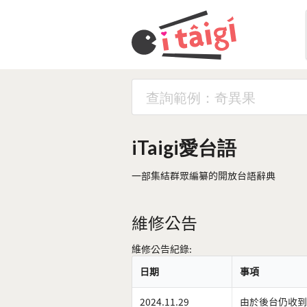
iTaigi愛台語
一部集結群眾編纂的開放台語辭典
維修公告
維修公告紀錄:
日期
事項
2024.11.29
由於後台仍收到