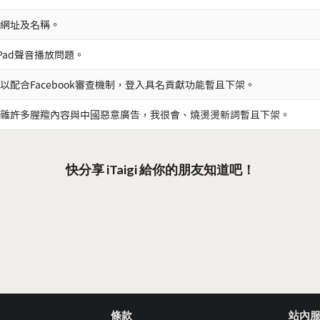
網址及名稱。
iPad聲音播放問題。
以配合Facebook審查機制，登入具名貢獻功能暫且下架。
雜許多腥羶內容與中國惡意廣告，我很會、燒燙燙新詞暫且下架。
快分享 iTaigi 給你的朋友知道吧！
條款
站內