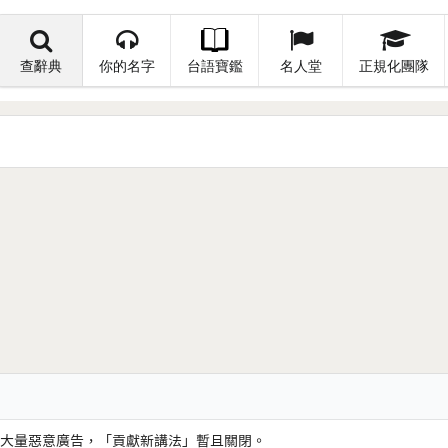
查辭典
你的名字
台語寶鑑
名人堂
正規化團隊
大量惡意廣告，「貢獻新講法」暫且關閉。