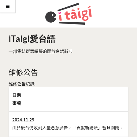
iTaigi愛台語
一部集結群眾編纂的開放台語辭典
維修公告
維修公告紀錄:
日期
事項
2024.11.29
由於後台仍收到大量惡意廣告，「貢獻新講法」暫且關閉。