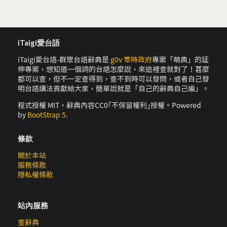
iTaigi愛台語
iTaigi愛台語-群眾台語辭典是
g0v 零時政府
專案「萌典」的延
伸專案，想知道一個詞的台語怎麼說，來這裡查就對了！甚麼
都可以查，但不一定查得到，查不到時可以發問，或者自己發
明台語講法貢獻給大家，簡單說就是「自己的辭典自己編」。
程式授權 MIT，辭典內容CC0｢不保留權利｣授權。Powered
by
BootStrap 5
.
條款
關於本站
服務條款
隱私權條款
站內服務
查辭典