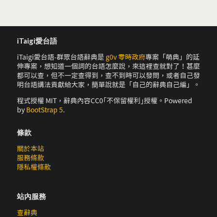
iTaigi愛台語
iTaigi愛台語-群眾台語辭典是
g0v 零時政府
專案「萌典」的延
伸專案，想知道一個詞的台語怎麼說，來這裡查就對了！甚麼
都可以查，但不一定查得到，查不到時可以發問，或者自己發
明台語講法貢獻給大家，簡單說就是「自己的辭典自己編」。
程式授權 MIT，辭典內容CC0｢不保留權利｣授權。Powered
by
BootStrap 5
.
條款
關於本站
服務條款
隱私權條款
站內服務
查辭典