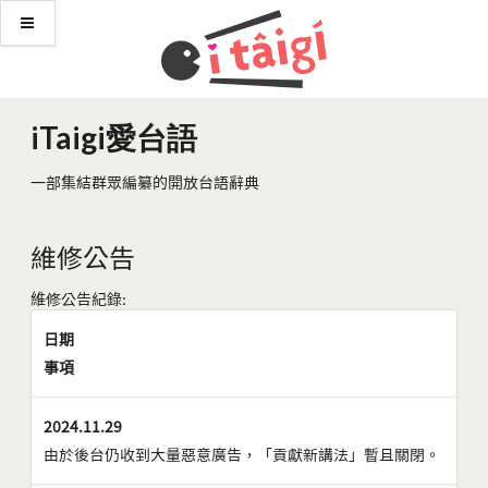
iTaigi愛台語
一部集結群眾編纂的開放台語辭典
維修公告
維修公告紀錄:
日期
事項
2024.11.29
由於後台仍收到大量惡意廣告，「貢獻新講法」暫且關閉。