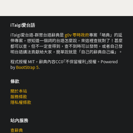
iTaigi愛台語
iTaigi愛台語-群眾台語辭典是
g0v 零時政府
專案「萌典」的延
伸專案，想知道一個詞的台語怎麼說，來這裡查就對了！甚麼
都可以查，但不一定查得到，查不到時可以發問，或者自己發
明台語講法貢獻給大家，簡單說就是「自己的辭典自己編」。
程式授權 MIT，辭典內容CC0｢不保留權利｣授權。Powered
by
BootStrap 5
.
條款
關於本站
服務條款
隱私權條款
站內服務
查辭典