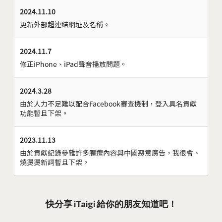
2024.11.10
更新外部超連結網址及名稱。
2024.11.7
修正iPhone、iPad聲音播放問題。
2024.3.28
由於人力不足難以配合Facebook審查機制，登入具名貢獻
功能暫且下架。
2023.11.13
由於貢獻紀錄參雜許多腥羶內容與中國惡意廣告，我很會、
燒燙燙新詞暫且下架。
快分享 iTaigi 給你的朋友知道吧！