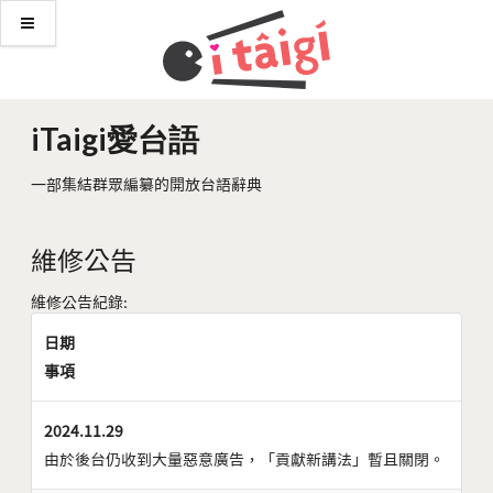
iTaigi愛台語
一部集結群眾編纂的開放台語辭典
維修公告
維修公告紀錄:
日期
事項
2024.11.29
由於後台仍收到大量惡意廣告，「貢獻新講法」暫且關閉。