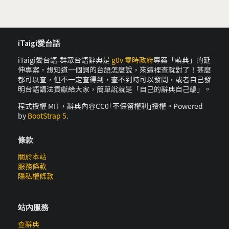
iTaigi愛台語
iTaigi愛台語-群眾台語辭典是
g0v 零時政府
專案「萌典」的延
伸專案，想知道一個詞的台語怎麼說，來這裡查就對了！甚麼
都可以查，但不一定查得到，查不到時可以發問，或者自己發
明台語講法貢獻給大家，簡單說就是「自己的辭典自己編」。
程式授權 MIT，辭典內容CC0｢不保留權利｣授權。Powered
by
BootStrap 5
.
條款
關於本站
服務條款
隱私權條款
站內服務
查辭典