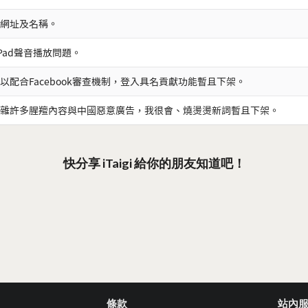
網址及名稱。
iPad聲音播放問題。
以配合Facebook審查機制，登入具名貢獻功能暫且下架。
雜許多腥羶內容與中國惡意廣告，我很會、燒燙燙新詞暫且下架。
快分享 iTaigi 給你的朋友知道吧！
條款
站內