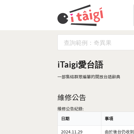
iTaigi愛台語
一部集結群眾編纂的開放台語辭典
維修公告
維修公告紀錄:
日期
事項
2024.11.29
由於後台仍收到