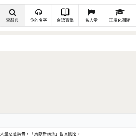
查辭典
你的名字
台語寶鑑
名人堂
正規化團隊
大量惡意廣告，「貢獻新講法」暫且關閉。