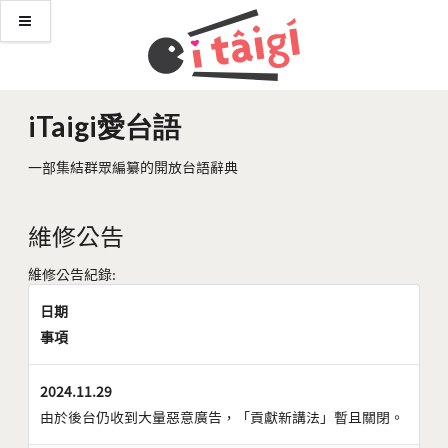
iTaigi愛台語
一部集結群眾編纂的開放台語辭典
維修公告
維修公告紀錄:
日期
事項
2024.11.29
由於後台仍收到大量惡意廣告，「貢獻新講法」暫且關閉。