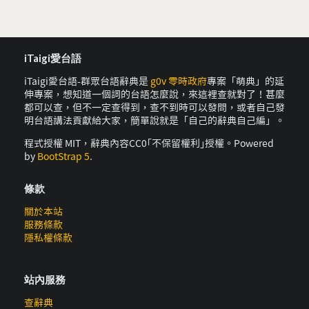
iTaigi愛台語
iTaigi愛台語-群眾台語辭典是
g0v 零時政府
專案「萌典」的延
伸專案，想知道一個詞的台語怎麼說，來這裡查就對了！甚麼
都可以查，但不一定查得到，查不到時可以發問，或者自己發
明台語講法貢獻給大家，簡單說就是「自己的辭典自己編」。
程式授權 MIT，辭典內容CC0｢不保留權利｣授權。Powered
by
BootStrap 5
.
條款
關於本站
服務條款
隱私權條款
站內服務
查辭典