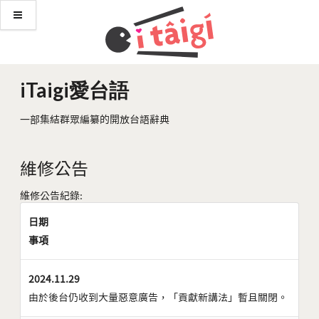
iTaigi愛台語
一部集結群眾編纂的開放台語辭典
維修公告
維修公告紀錄:
日期
事項
2024.11.29
由於後台仍收到大量惡意廣告，「貢獻新講法」暫且關閉。