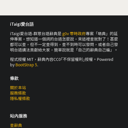
iTaigi愛台語
iTaigi愛台語-群眾台語辭典是
g0v 零時政府
專案「萌典」的延
伸專案，想知道一個詞的台語怎麼說，來這裡查就對了！甚麼
都可以查，但不一定查得到，查不到時可以發問，或者自己發
明台語講法貢獻給大家，簡單說就是「自己的辭典自己編」。
程式授權 MIT，辭典內容CC0｢不保留權利｣授權。Powered
by
BootStrap 5
.
條款
關於本站
服務條款
隱私權條款
站內服務
查辭典