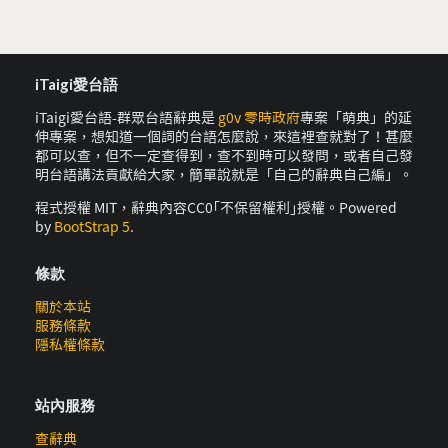
iTaigi愛台語
iTaigi愛台語-群眾台語辭典是
g0v 零時政府
專案「萌典」的延
伸專案，想知道一個詞的台語怎麼說，來這裡查就對了！甚麼
都可以查，但不一定查得到，查不到時可以發問，或者自己發
明台語講法貢獻給大家，簡單說就是「自己的辭典自己編」。
程式授權 MIT，辭典內容CC0｢不保留權利｣授權。Powered
by
BootStrap 5
.
條款
關於本站
服務條款
隱私權條款
站內服務
查辭典