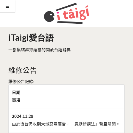
iTaigi愛台語
一部集結群眾編纂的開放台語辭典
維修公告
維修公告紀錄:
日期
事項
2024.11.29
由於後台仍收到大量惡意廣告，「貢獻新講法」暫且關閉。