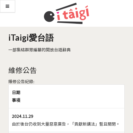
iTaigi愛台語
一部集結群眾編纂的開放台語辭典
維修公告
維修公告紀錄:
日期
事項
2024.11.29
由於後台仍收到大量惡意廣告，「貢獻新講法」暫且關閉。