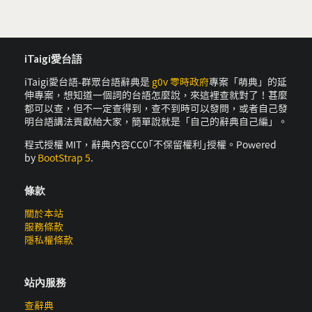
iTaigi愛台語
iTaigi愛台語-群眾台語辭典是
g0v 零時政府
專案「萌典」的延
伸專案，想知道一個詞的台語怎麼說，來這裡查就對了！甚麼
都可以查，但不一定查得到，查不到時可以發問，或者自己發
明台語講法貢獻給大家，簡單說就是「自己的辭典自己編」。
程式授權 MIT，辭典內容CC0｢不保留權利｣授權。Powered
by
BootStrap 5
.
條款
關於本站
服務條款
隱私權條款
站內服務
查辭典