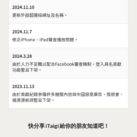
2024.11.10
更新外部超連結網址及名稱。
2024.11.7
修正iPhone、iPad聲音播放問題。
2024.3.28
由於人力不足難以配合Facebook審查機制，登入具名貢獻
功能暫且下架。
2023.11.13
由於貢獻紀錄參雜許多腥羶內容與中國惡意廣告，我很會、
燒燙燙新詞暫且下架。
快分享 iTaigi 給你的朋友知道吧！