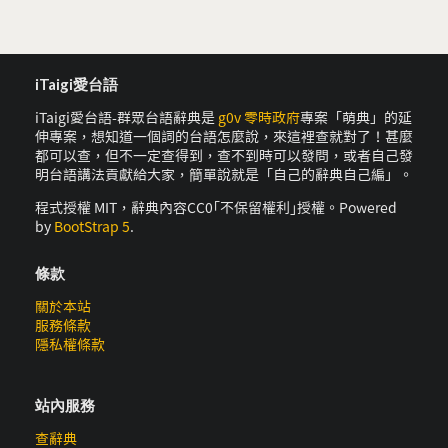
iTaigi愛台語
iTaigi愛台語-群眾台語辭典是
g0v 零時政府
專案「萌典」的延
伸專案，想知道一個詞的台語怎麼說，來這裡查就對了！甚麼
都可以查，但不一定查得到，查不到時可以發問，或者自己發
明台語講法貢獻給大家，簡單說就是「自己的辭典自己編」。
程式授權 MIT，辭典內容CC0｢不保留權利｣授權。Powered
by
BootStrap 5
.
條款
關於本站
服務條款
隱私權條款
站內服務
查辭典