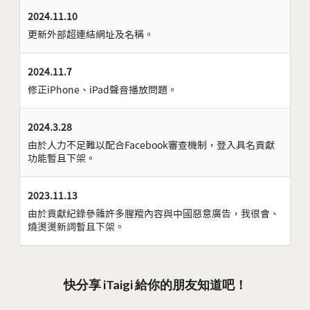
2024.11.10
更新外部超連結網址及名稱。
2024.11.7
修正iPhone、iPad聲音播放問題。
2024.3.28
由於人力不足難以配合Facebook審查機制，登入具名貢獻
功能暫且下架。
2023.11.13
由於貢獻紀錄參雜許多腥羶內容與中國惡意廣告，我很會、
燒燙燙新詞暫且下架。
快分享 iTaigi 給你的朋友知道吧！