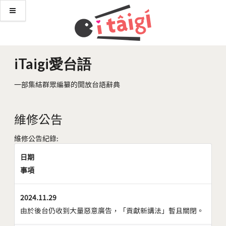
iTaigi愛台語
一部集結群眾編纂的開放台語辭典
維修公告
維修公告紀錄:
日期
事項
2024.11.29
由於後台仍收到大量惡意廣告，「貢獻新講法」暫且關閉。