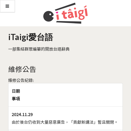
iTaigi愛台語
一部集結群眾編纂的開放台語辭典
維修公告
維修公告紀錄:
日期
事項
2024.11.29
由於後台仍收到大量惡意廣告，「貢獻新講法」暫且關閉。