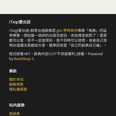
iTaigi愛台語
iTaigi愛台語-群眾台語辭典是
g0v 零時政府
專案「萌典」的延
伸專案，想知道一個詞的台語怎麼說，來這裡查就對了！甚麼
都可以查，但不一定查得到，查不到時可以發問，或者自己發
明台語講法貢獻給大家，簡單說就是「自己的辭典自己編」。
程式授權 MIT，辭典內容CC0｢不保留權利｣授權。Powered
by
BootStrap 5
.
條款
關於本站
服務條款
隱私權條款
站內服務
查辭典