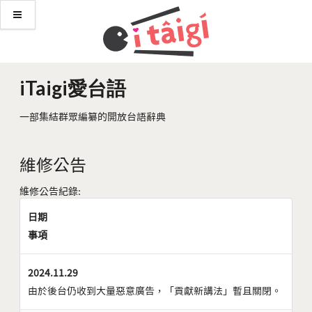
iTaigi愛台語
一部集結群眾編纂的開放台語辭典
維修公告
維修公告紀錄:
日期
事項
2024.11.29
由於後台仍收到大量惡意廣告，「貢獻新講法」暫且關閉。