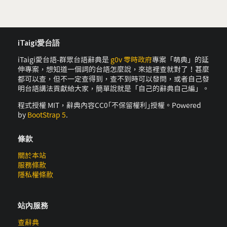
iTaigi愛台語
iTaigi愛台語-群眾台語辭典是
g0v 零時政府
專案「萌典」的延
伸專案，想知道一個詞的台語怎麼說，來這裡查就對了！甚麼
都可以查，但不一定查得到，查不到時可以發問，或者自己發
明台語講法貢獻給大家，簡單說就是「自己的辭典自己編」。
程式授權 MIT，辭典內容CC0｢不保留權利｣授權。Powered
by
BootStrap 5
.
條款
關於本站
服務條款
隱私權條款
站內服務
查辭典