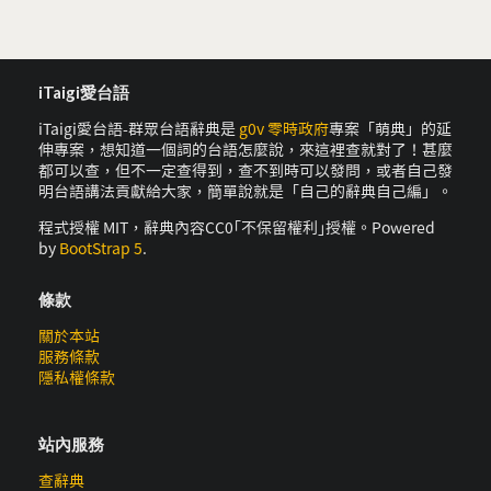
iTaigi愛台語
iTaigi愛台語-群眾台語辭典是
g0v 零時政府
專案「萌典」的延
伸專案，想知道一個詞的台語怎麼說，來這裡查就對了！甚麼
都可以查，但不一定查得到，查不到時可以發問，或者自己發
明台語講法貢獻給大家，簡單說就是「自己的辭典自己編」。
程式授權 MIT，辭典內容CC0｢不保留權利｣授權。Powered
by
BootStrap 5
.
條款
關於本站
服務條款
隱私權條款
站內服務
查辭典