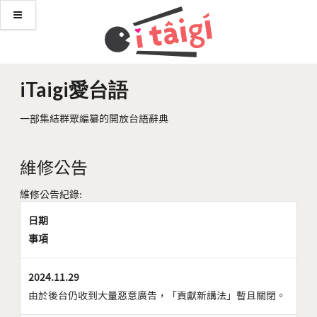
iTaigi愛台語
一部集結群眾編纂的開放台語辭典
維修公告
維修公告紀錄:
日期
事項
2024.11.29
由於後台仍收到大量惡意廣告，「貢獻新講法」暫且關閉。