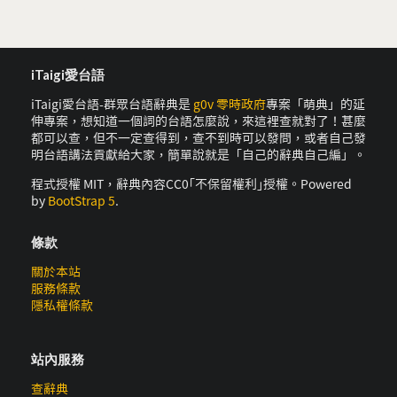
iTaigi愛台語
iTaigi愛台語-群眾台語辭典是
g0v 零時政府
專案「萌典」的延
伸專案，想知道一個詞的台語怎麼說，來這裡查就對了！甚麼
都可以查，但不一定查得到，查不到時可以發問，或者自己發
明台語講法貢獻給大家，簡單說就是「自己的辭典自己編」。
程式授權 MIT，辭典內容CC0｢不保留權利｣授權。Powered
by
BootStrap 5
.
條款
關於本站
服務條款
隱私權條款
站內服務
查辭典