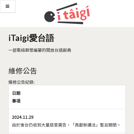
iTaigi愛台語
一部集結群眾編纂的開放台語辭典
維修公告
維修公告紀錄:
日期
事項
2024.11.29
由於後台仍收到大量惡意廣告，「貢獻新講法」暫且關閉。