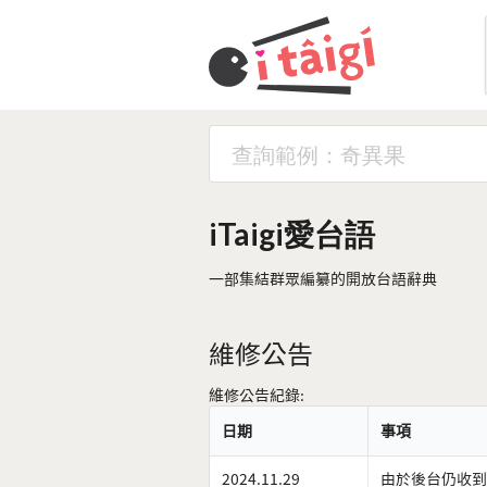
iTaigi愛台語
一部集結群眾編纂的開放台語辭典
維修公告
維修公告紀錄:
日期
事項
2024.11.29
由於後台仍收到