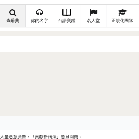
查辭典
你的名字
台語寶鑑
名人堂
正規化團隊
大量惡意廣告，「貢獻新講法」暫且關閉。