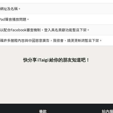
網址及名稱。
iPad聲音播放問題。
以配合Facebook審查機制，登入具名貢獻功能暫且下架。
雜許多腥羶內容與中國惡意廣告，我很會、燒燙燙新詞暫且下架。
快分享 iTaigi 給你的朋友知道吧！
條款
站內