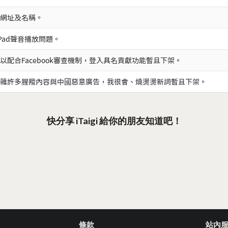
網址及名稱。
iPad聲音播放問題。
以配合Facebook審查機制，登入具名貢獻功能暫且下架。
雜許多腥羶內容與中國惡意廣告，我很會、燒燙燙新詞暫且下架。
快分享 iTaigi 給你的朋友知道吧！
條款
站內