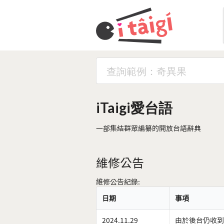
iTaigi愛台語
一部集結群眾編纂的開放台語辭典
維修公告
維修公告紀錄:
日期
事項
2024.11.29
由於後台仍收到