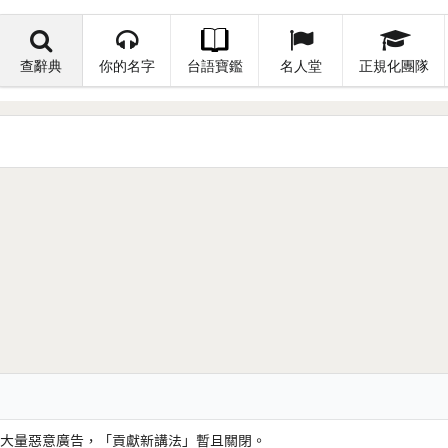
查辭典
你的名字
台語寶鑑
名人堂
正規化團隊
大量惡意廣告，「貢獻新講法」暫且關閉。