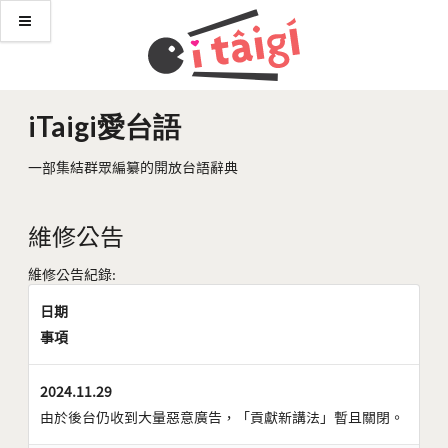
iTaigi愛台語
一部集結群眾編纂的開放台語辭典
維修公告
維修公告紀錄:
日期
事項
2024.11.29
由於後台仍收到大量惡意廣告，「貢獻新講法」暫且關閉。