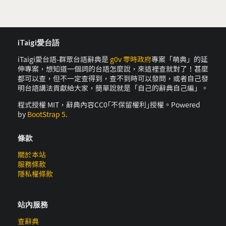
iTaigi愛台語
iTaigi愛台語-群眾台語辭典是
g0v 零時政府
專案「萌典」的延
伸專案，想知道一個詞的台語怎麼說，來這裡查就對了！甚麼
都可以查，但不一定查得到，查不到時可以發問，或者自己發
明台語講法貢獻給大家，簡單說就是「自己的辭典自己編」。
程式授權 MIT，辭典內容CC0｢不保留權利｣授權。Powered
by
BootStrap 5
.
條款
關於本站
服務條款
隱私權條款
站內服務
查辭典