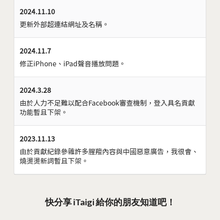
2024.11.10
更新外部超連結網址及名稱。
2024.11.7
修正iPhone、iPad聲音播放問題。
2024.3.28
由於人力不足難以配合Facebook審查機制，登入具名貢獻
功能暫且下架。
2023.11.13
由於貢獻紀錄參雜許多腥羶內容與中國惡意廣告，我很會、
燒燙燙新詞暫且下架。
快分享 iTaigi 給你的朋友知道吧！