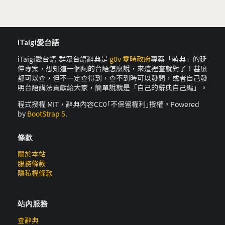
iTaigi愛台語
iTaigi愛台語-群眾台語辭典是
g0v 零時政府
專案「萌典」的延
伸專案，想知道一個詞的台語怎麼說，來這裡查就對了！甚麼
都可以查，但不一定查得到，查不到時可以發問，或者自己發
明台語講法貢獻給大家，簡單說就是「自己的辭典自己編」。
程式授權 MIT，辭典內容CC0｢不保留權利｣授權。Powered
by
BootStrap 5
.
條款
關於本站
服務條款
隱私權條款
站內服務
查辭典