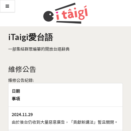
iTaigi愛台語
一部集結群眾編纂的開放台語辭典
維修公告
維修公告紀錄:
日期
事項
2024.11.29
由於後台仍收到大量惡意廣告，「貢獻新講法」暫且關閉。