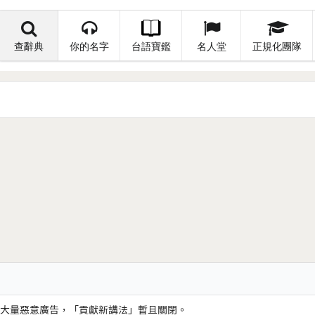
查辭典
你的名字
台語寶鑑
名人堂
正規化團隊
大量惡意廣告，「貢獻新講法」暫且關閉。