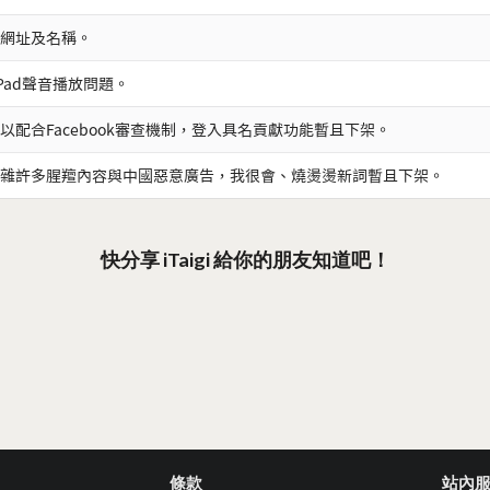
網址及名稱。
iPad聲音播放問題。
以配合Facebook審查機制，登入具名貢獻功能暫且下架。
雜許多腥羶內容與中國惡意廣告，我很會、燒燙燙新詞暫且下架。
快分享 iTaigi 給你的朋友知道吧！
條款
站內