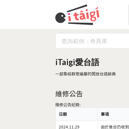
iTaigi愛台語
一部集結群眾編纂的開放台語辭典
維修公告
維修公告紀錄:
日期
事項
2024.11.29
由於後台仍收到