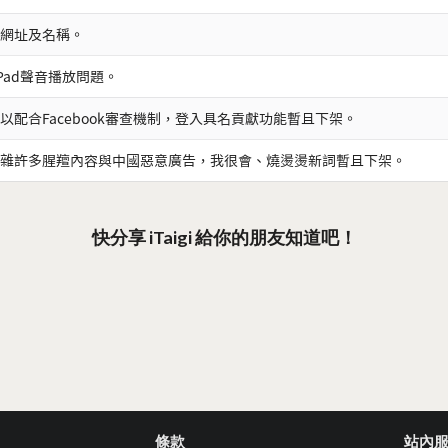
網址及名稱。
iPad聲音播放問題。
以配合Facebook審查機制，登入具名貢獻功能暫且下架。
雜許多腥羶內容與中國惡意廣告，我很會、燒燙燙新詞暫且下架。
快分享 iTaigi 給你的朋友知道吧！
條款
站內