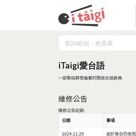
iTaigi愛台語
一部集結群眾編纂的開放台語辭典
維修公告
維修公告紀錄:
日期
事項
2024.11.29
由於後台仍收到