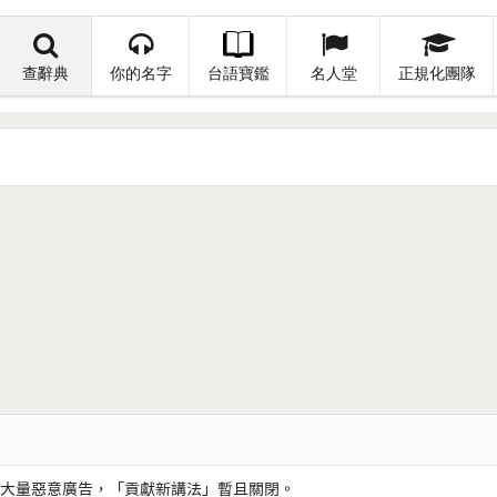
查辭典
你的名字
台語寶鑑
名人堂
正規化團隊
大量惡意廣告，「貢獻新講法」暫且關閉。