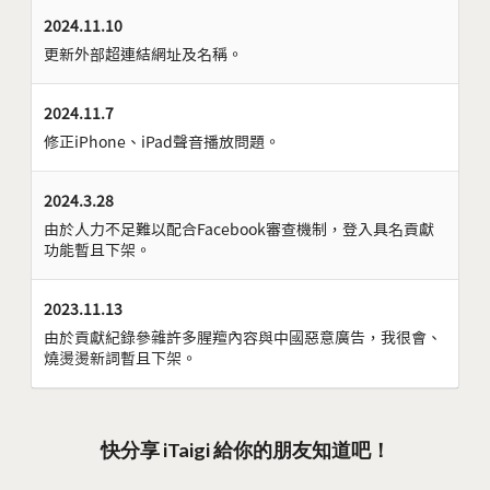
2024.11.10
更新外部超連結網址及名稱。
2024.11.7
修正iPhone、iPad聲音播放問題。
2024.3.28
由於人力不足難以配合Facebook審查機制，登入具名貢獻
功能暫且下架。
2023.11.13
由於貢獻紀錄參雜許多腥羶內容與中國惡意廣告，我很會、
燒燙燙新詞暫且下架。
快分享 iTaigi 給你的朋友知道吧！