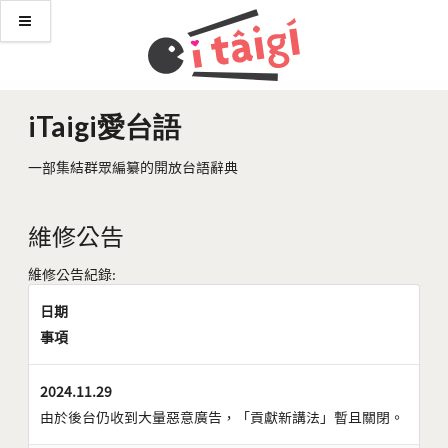
iTaigi愛台語
一部集結群眾編纂的開放台語辭典
維修公告
維修公告紀錄:
日期
事項
2024.11.29
由於後台仍收到大量惡意廣告，「貢獻新講法」暫且關閉。