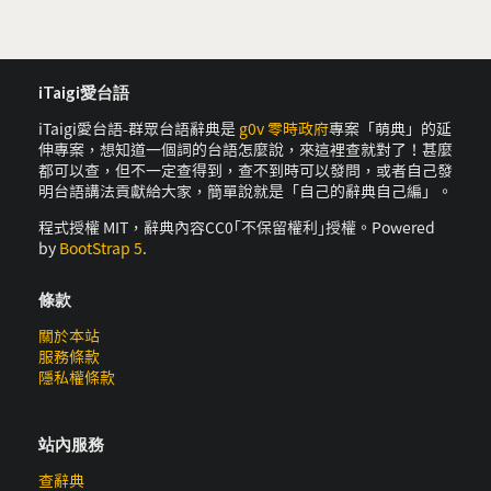
iTaigi愛台語
iTaigi愛台語-群眾台語辭典是
g0v 零時政府
專案「萌典」的延
伸專案，想知道一個詞的台語怎麼說，來這裡查就對了！甚麼
都可以查，但不一定查得到，查不到時可以發問，或者自己發
明台語講法貢獻給大家，簡單說就是「自己的辭典自己編」。
程式授權 MIT，辭典內容CC0｢不保留權利｣授權。Powered
by
BootStrap 5
.
條款
關於本站
服務條款
隱私權條款
站內服務
查辭典