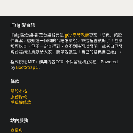
iTaigi愛台語
iTaigi愛台語-群眾台語辭典是
g0v 零時政府
專案「萌典」的延
伸專案，想知道一個詞的台語怎麼說，來這裡查就對了！甚麼
都可以查，但不一定查得到，查不到時可以發問，或者自己發
明台語講法貢獻給大家，簡單說就是「自己的辭典自己編」。
程式授權 MIT，辭典內容CC0｢不保留權利｣授權。Powered
by
BootStrap 5
.
條款
關於本站
服務條款
隱私權條款
站內服務
查辭典