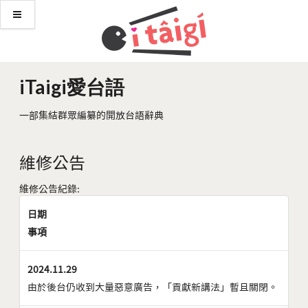
iTaigi愛台語
一部集結群眾編纂的開放台語辭典
維修公告
維修公告紀錄:
日期
事項
2024.11.29
由於後台仍收到大量惡意廣告，「貢獻新講法」暫且關閉。