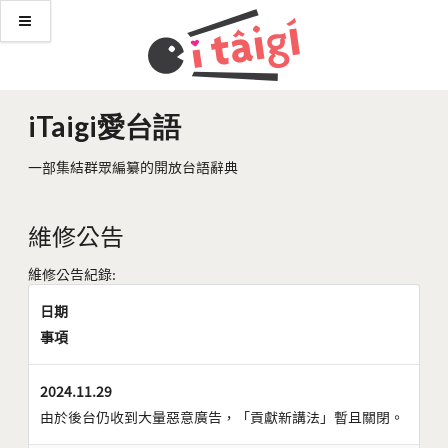
iTaigi愛台語
一部集結群眾編纂的開放台語辭典
維修公告
維修公告紀錄:
日期
事項
2024.11.29
由於後台仍收到大量惡意廣告，「貢獻新講法」暫且關閉。