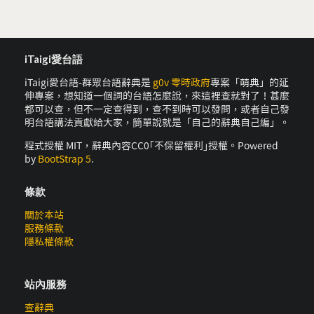
iTaigi愛台語
iTaigi愛台語-群眾台語辭典是
g0v 零時政府
專案「萌典」的延
伸專案，想知道一個詞的台語怎麼說，來這裡查就對了！甚麼
都可以查，但不一定查得到，查不到時可以發問，或者自己發
明台語講法貢獻給大家，簡單說就是「自己的辭典自己編」。
程式授權 MIT，辭典內容CC0｢不保留權利｣授權。Powered
by
BootStrap 5
.
條款
關於本站
服務條款
隱私權條款
站內服務
查辭典