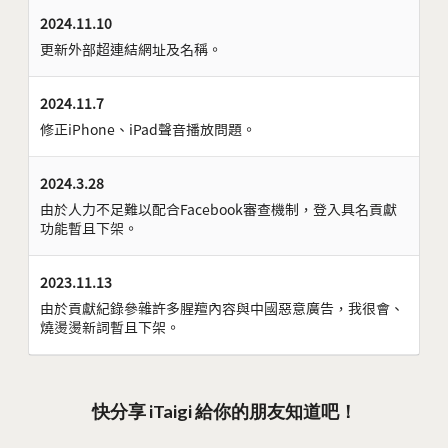
2024.11.10
更新外部超連結網址及名稱。
2024.11.7
修正iPhone、iPad聲音播放問題。
2024.3.28
由於人力不足難以配合Facebook審查機制，登入具名貢獻
功能暫且下架。
2023.11.13
由於貢獻紀錄參雜許多腥羶內容與中國惡意廣告，我很會、
燒燙燙新詞暫且下架。
快分享 iTaigi 給你的朋友知道吧！