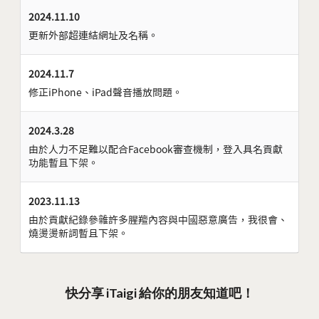
2024.11.10
更新外部超連結網址及名稱。
2024.11.7
修正iPhone、iPad聲音播放問題。
2024.3.28
由於人力不足難以配合Facebook審查機制，登入具名貢獻
功能暫且下架。
2023.11.13
由於貢獻紀錄參雜許多腥羶內容與中國惡意廣告，我很會、
燒燙燙新詞暫且下架。
快分享 iTaigi 給你的朋友知道吧！