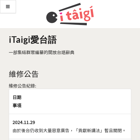
iTaigi愛台語
一部集結群眾編纂的開放台語辭典
維修公告
維修公告紀錄:
日期
事項
2024.11.29
由於後台仍收到大量惡意廣告，「貢獻新講法」暫且關閉。