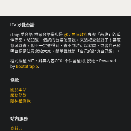
iTaigi愛台語
iTaigi愛台語-群眾台語辭典是
g0v 零時政府
專案「萌典」的延
伸專案，想知道一個詞的台語怎麼說，來這裡查就對了！甚麼
都可以查，但不一定查得到，查不到時可以發問，或者自己發
明台語講法貢獻給大家，簡單說就是「自己的辭典自己編」。
程式授權 MIT，辭典內容CC0｢不保留權利｣授權。Powered
by
BootStrap 5
.
條款
關於本站
服務條款
隱私權條款
站內服務
查辭典