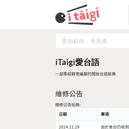
iTaigi愛台語
一部集結群眾編纂的開放台語辭典
維修公告
維修公告紀錄:
日期
事項
2024.11.29
由於後台仍收到