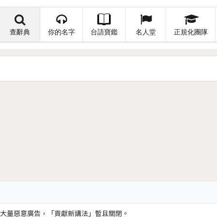
查辭典
你的名字
台語寶鑑
名人堂
正規化團隊
大量惡意廣告，「貢獻新講法」暫且關閉。