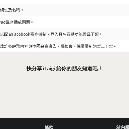
網址及名稱。
iPad聲音播放問題。
以配合Facebook審查機制，登入具名貢獻功能暫且下架。
雜許多腥羶內容與中國惡意廣告，我很會、燒燙燙新詞暫且下架。
快分享 iTaigi 給你的朋友知道吧！
條款
站內