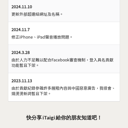
2024.11.10
更新外部超連結網址及名稱。
2024.11.7
修正iPhone、iPad聲音播放問題。
2024.3.28
由於人力不足難以配合Facebook審查機制，登入具名貢獻
功能暫且下架。
2023.11.13
由於貢獻紀錄參雜許多腥羶內容與中國惡意廣告，我很會、
燒燙燙新詞暫且下架。
快分享 iTaigi 給你的朋友知道吧！