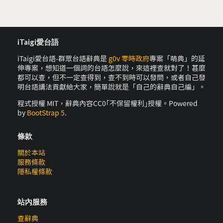
iTaigi愛台語
iTaigi愛台語-群眾台語辭典是
g0v 零時政府
專案「萌典」的延
伸專案，想知道一個詞的台語怎麼說，來這裡查就對了！甚麼
都可以查，但不一定查得到，查不到時可以發問，或者自己發
明台語講法貢獻給大家，簡單說就是「自己的辭典自己編」。
程式授權 MIT，辭典內容CC0｢不保留權利｣授權。Powered
by
BootStrap 5
.
條款
關於本站
服務條款
隱私權條款
站內服務
查辭典