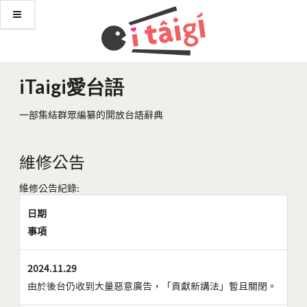
iTaigi愛台語
一部集結群眾編纂的開放台語辭典
維修公告
維修公告紀錄:
日期
事項
2024.11.29
由於後台仍收到大量惡意廣告，「貢獻新講法」暫且關閉。