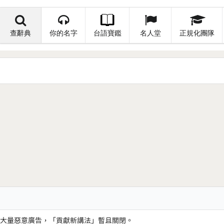
查辭典
你的名字
台語寶鑑
名人堂
正規化團隊
大量惡意廣告，「貢獻新講法」暫且關閉。