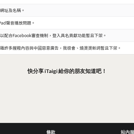
網址及名稱。
iPad聲音播放問題。
以配合Facebook審查機制，登入具名貢獻功能暫且下架。
雜許多腥羶內容與中國惡意廣告，我很會、燒燙燙新詞暫且下架。
快分享 iTaigi 給你的朋友知道吧！
條款
站內