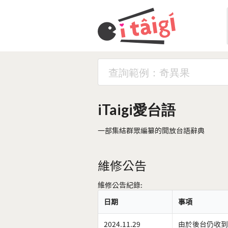
iTaigi愛台語
一部集結群眾編纂的開放台語辭典
維修公告
維修公告紀錄:
日期
事項
2024.11.29
由於後台仍收到