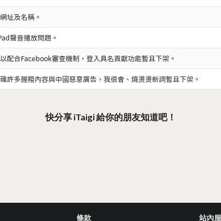
網址及名稱。
iPad聲音播放問題。
以配合Facebook審查機制，登入具名貢獻功能暫且下架。
雜許多腥羶內容與中國惡意廣告，我很會、燒燙燙新詞暫且下架。
快分享 iTaigi 給你的朋友知道吧！
條款
站內