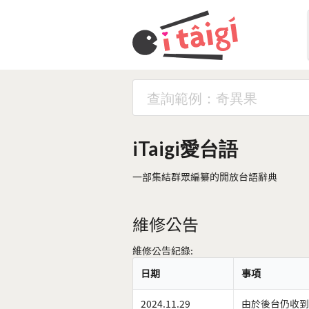
iTaigi愛台語
一部集結群眾編纂的開放台語辭典
維修公告
維修公告紀錄:
日期
事項
2024.11.29
由於後台仍收到