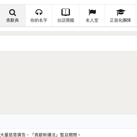
查辭典
你的名字
台語寶鑑
名人堂
正規化團隊
大量惡意廣告，「貢獻新講法」暫且關閉。