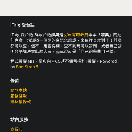
iTaigi愛台語
iTaigi愛台語-群眾台語辭典是
g0v 零時政府
專案「萌典」的延
伸專案，想知道一個詞的台語怎麼說，來這裡查就對了！甚麼
都可以查，但不一定查得到，查不到時可以發問，或者自己發
明台語講法貢獻給大家，簡單說就是「自己的辭典自己編」。
程式授權 MIT，辭典內容CC0｢不保留權利｣授權。Powered
by
BootStrap 5
.
條款
關於本站
服務條款
隱私權條款
站內服務
查辭典