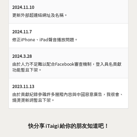
2024.11.10
更新外部超連結網址及名稱。
2024.11.7
修正iPhone、iPad聲音播放問題。
2024.3.28
由於人力不足難以配合Facebook審查機制，登入具名貢獻
功能暫且下架。
2023.11.13
由於貢獻紀錄參雜許多腥羶內容與中國惡意廣告，我很會、
燒燙燙新詞暫且下架。
快分享 iTaigi 給你的朋友知道吧！