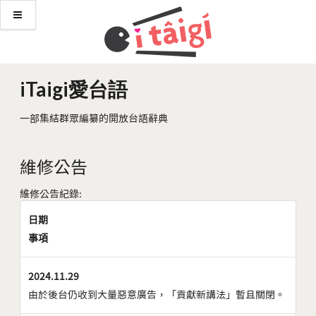
iTaigi愛台語
一部集結群眾編纂的開放台語辭典
維修公告
維修公告紀錄:
日期
事項
2024.11.29
由於後台仍收到大量惡意廣告，「貢獻新講法」暫且關閉。