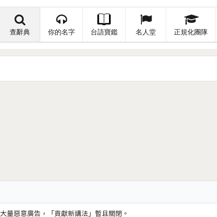
查辭典
你的名字
台語寶鑑
名人堂
正規化團隊
大量惡意廣告，「貢獻新講法」暫且關閉。