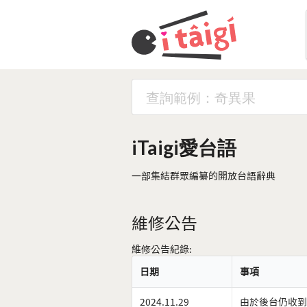
iTaigi愛台語
一部集結群眾編纂的開放台語辭典
維修公告
維修公告紀錄:
日期
事項
2024.11.29
由於後台仍收到