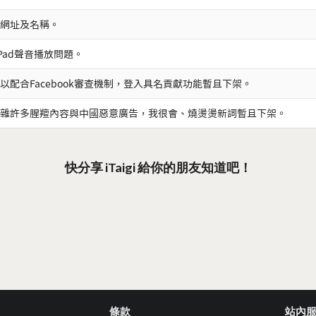
網址及名稱。
iPad聲音播放問題。
以配合Facebook審查機制，登入具名貢獻功能暫且下架。
雜許多腥羶內容與中國惡意廣告，我很會、燒燙燙新詞暫且下架。
快分享 iTaigi 給你的朋友知道吧！
條款
站內