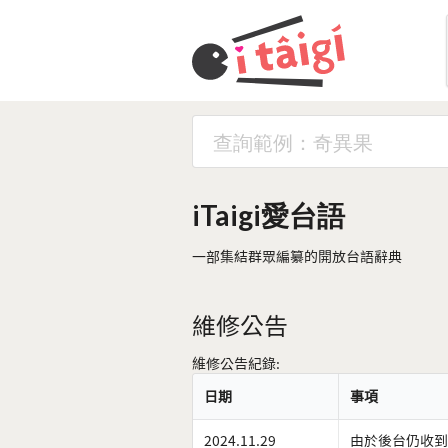
iTaigi愛台語
一部集結群眾編纂的開放台語辭典
維修公告
維修公告紀錄:
日期
事項
2024.11.29
由於後台仍收到