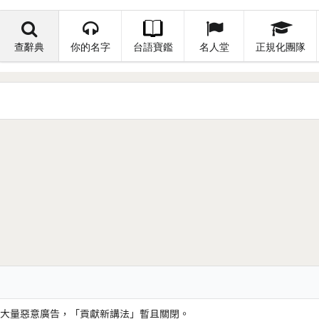
查辭典
你的名字
台語寶鑑
名人堂
正規化團隊
大量惡意廣告，「貢獻新講法」暫且關閉。