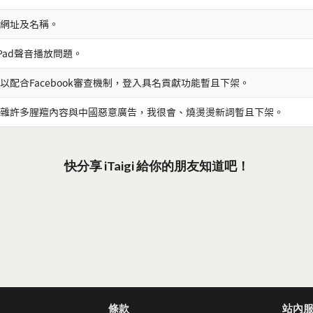
網址及名稱。
iPad聲音播放問題。
以配合Facebook審查機制，登入具名貢獻功能暫且下架。
雜許多腥羶內容與中國惡意廣告，我很會、燒燙燙新詞暫且下架。
快分享 iTaigi 給你的朋友知道吧！
條款
站內