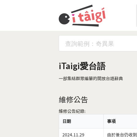
iTaigi愛台語
一部集結群眾編纂的開放台語辭典
維修公告
維修公告紀錄:
日期
事項
2024.11.29
由於後台仍收到