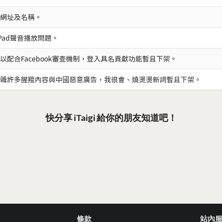
網址及名稱。
iPad聲音播放問題。
以配合Facebook審查機制，登入具名貢獻功能暫且下架。
雜許多腥羶內容與中國惡意廣告，我很會、燒燙燙新詞暫且下架。
快分享 iTaigi 給你的朋友知道吧！
條款
站內