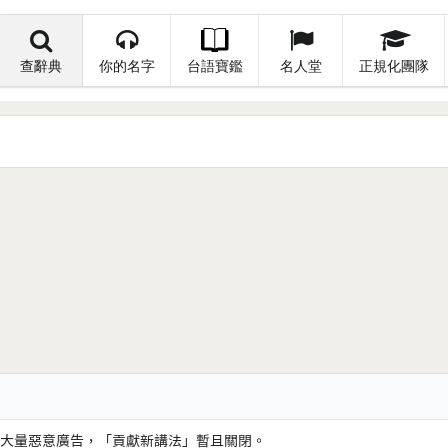
查辭典
你的名字
台語寶鑑
名人堂
正規化團隊
大量惡意廣告，「貢獻新講法」暫且關閉。