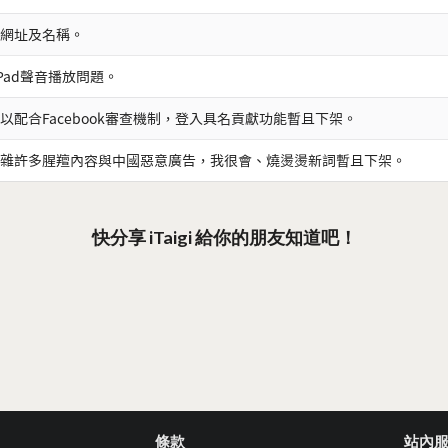
網址及名稱。
iPad聲音播放問題。
以配合Facebook審查機制，登入具名貢獻功能暫且下架。
雜許多腥羶內容與中國惡意廣告，我很會、燒燙燙新詞暫且下架。
快分享 iTaigi 給你的朋友知道吧！
條款
站內