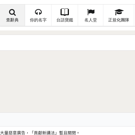
查辭典
你的名字
台語寶鑑
名人堂
正規化團隊
大量惡意廣告，「貢獻新講法」暫且關閉。