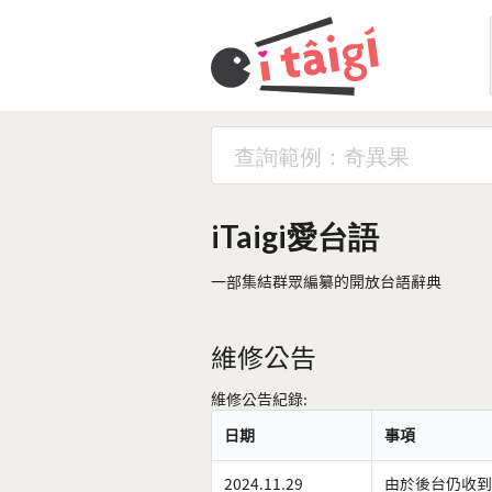
iTaigi愛台語
一部集結群眾編纂的開放台語辭典
維修公告
維修公告紀錄:
日期
事項
2024.11.29
由於後台仍收到