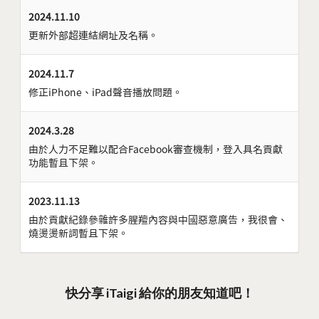
2024.11.10
更新外部超連結網址及名稱。
2024.11.7
修正iPhone、iPad聲音播放問題。
2024.3.28
由於人力不足難以配合Facebook審查機制，登入具名貢獻
功能暫且下架。
2023.11.13
由於貢獻紀錄參雜許多腥羶內容與中國惡意廣告，我很會、
燒燙燙新詞暫且下架。
快分享 iTaigi 給你的朋友知道吧！