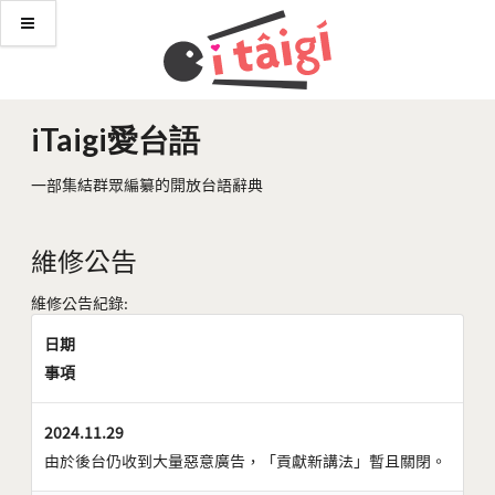
iTaigi愛台語
一部集結群眾編纂的開放台語辭典
維修公告
維修公告紀錄:
日期
事項
2024.11.29
由於後台仍收到大量惡意廣告，「貢獻新講法」暫且關閉。