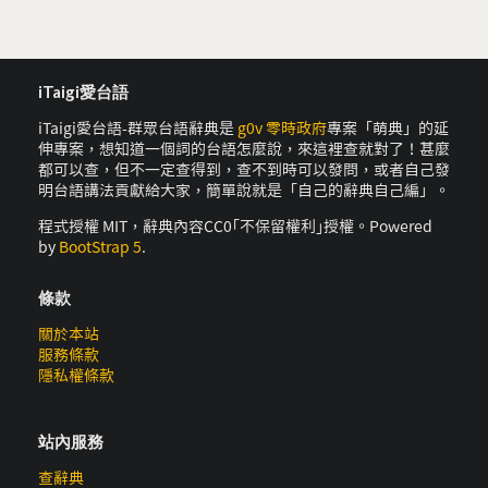
iTaigi愛台語
iTaigi愛台語-群眾台語辭典是
g0v 零時政府
專案「萌典」的延
伸專案，想知道一個詞的台語怎麼說，來這裡查就對了！甚麼
都可以查，但不一定查得到，查不到時可以發問，或者自己發
明台語講法貢獻給大家，簡單說就是「自己的辭典自己編」。
程式授權 MIT，辭典內容CC0｢不保留權利｣授權。Powered
by
BootStrap 5
.
條款
關於本站
服務條款
隱私權條款
站內服務
查辭典