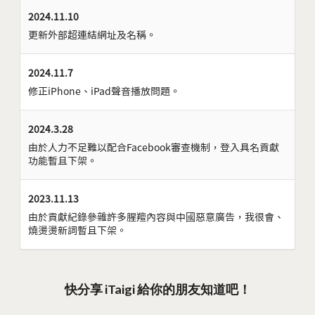
2024.11.10
更新外部超連結網址及名稱。
2024.11.7
修正iPhone、iPad聲音播放問題。
2024.3.28
由於人力不足難以配合Facebook審查機制，登入具名貢獻
功能暫且下架。
2023.11.13
由於貢獻紀錄參雜許多腥羶內容與中國惡意廣告，我很會、
燒燙燙新詞暫且下架。
快分享 iTaigi 給你的朋友知道吧！