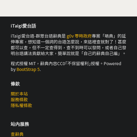
iTaigi愛台語
iTaigi愛台語-群眾台語辭典是
g0v 零時政府
專案「萌典」的延
伸專案，想知道一個詞的台語怎麼說，來這裡查就對了！甚麼
都可以查，但不一定查得到，查不到時可以發問，或者自己發
明台語講法貢獻給大家，簡單說就是「自己的辭典自己編」。
程式授權 MIT，辭典內容CC0｢不保留權利｣授權。Powered
by
BootStrap 5
.
條款
關於本站
服務條款
隱私權條款
站內服務
查辭典