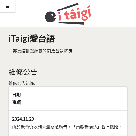
iTaigi愛台語
一部集結群眾編纂的開放台語辭典
維修公告
維修公告紀錄:
日期
事項
2024.11.29
由於後台仍收到大量惡意廣告，「貢獻新講法」暫且關閉。