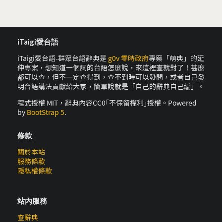
iTaigi愛台語
iTaigi愛台語-群眾台語辭典是
g0v 零時政府
專案「萌典」的延
伸專案，想知道一個詞的台語怎麼說，來這裡查就對了！甚麼
都可以查，但不一定查得到，查不到時可以發問，或者自己發
明台語講法貢獻給大家，簡單說就是「自己的辭典自己編」。
程式授權 MIT，辭典內容CC0｢不保留權利｣授權。Powered
by
BootStrap 5
.
條款
關於本站
服務條款
隱私權條款
站內服務
查辭典