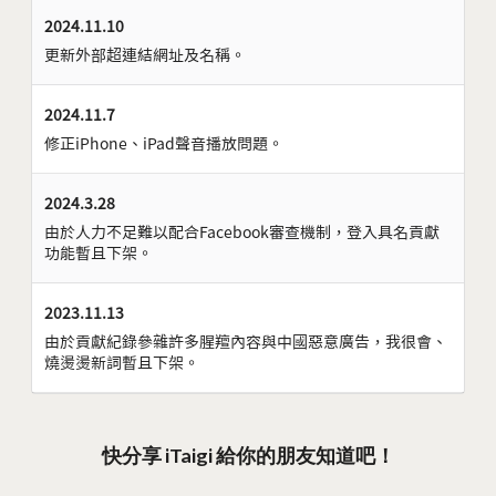
2024.11.10
更新外部超連結網址及名稱。
2024.11.7
修正iPhone、iPad聲音播放問題。
2024.3.28
由於人力不足難以配合Facebook審查機制，登入具名貢獻
功能暫且下架。
2023.11.13
由於貢獻紀錄參雜許多腥羶內容與中國惡意廣告，我很會、
燒燙燙新詞暫且下架。
快分享 iTaigi 給你的朋友知道吧！