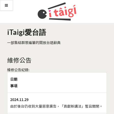
iTaigi愛台語
一部集結群眾編纂的開放台語辭典
維修公告
維修公告紀錄:
日期
事項
2024.11.29
由於後台仍收到大量惡意廣告，「貢獻新講法」暫且關閉。