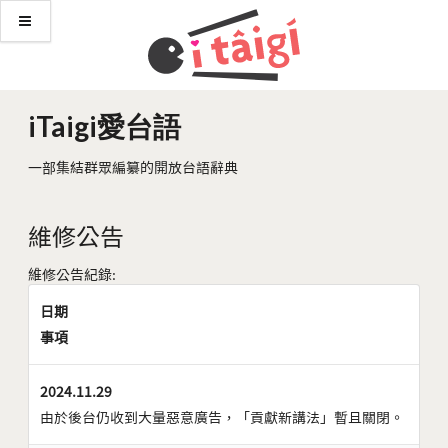
iTaigi愛台語
一部集結群眾編纂的開放台語辭典
維修公告
維修公告紀錄:
日期
事項
2024.11.29
由於後台仍收到大量惡意廣告，「貢獻新講法」暫且關閉。