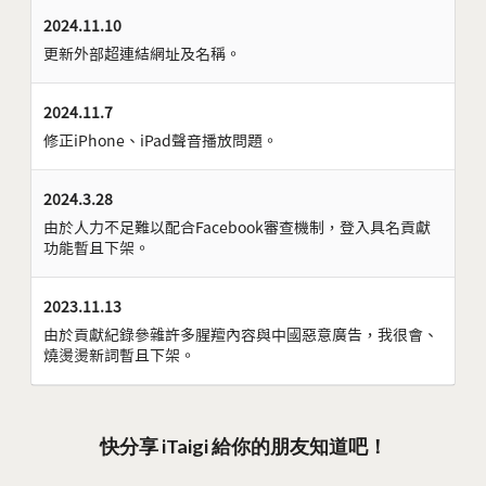
2024.11.10
更新外部超連結網址及名稱。
2024.11.7
修正iPhone、iPad聲音播放問題。
2024.3.28
由於人力不足難以配合Facebook審查機制，登入具名貢獻
功能暫且下架。
2023.11.13
由於貢獻紀錄參雜許多腥羶內容與中國惡意廣告，我很會、
燒燙燙新詞暫且下架。
快分享 iTaigi 給你的朋友知道吧！