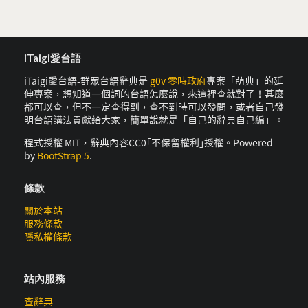
iTaigi愛台語
iTaigi愛台語-群眾台語辭典是
g0v 零時政府
專案「萌典」的延
伸專案，想知道一個詞的台語怎麼說，來這裡查就對了！甚麼
都可以查，但不一定查得到，查不到時可以發問，或者自己發
明台語講法貢獻給大家，簡單說就是「自己的辭典自己編」。
程式授權 MIT，辭典內容CC0｢不保留權利｣授權。Powered
by
BootStrap 5
.
條款
關於本站
服務條款
隱私權條款
站內服務
查辭典