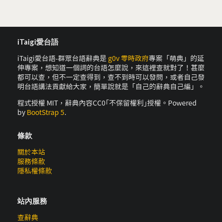
iTaigi愛台語
iTaigi愛台語-群眾台語辭典是
g0v 零時政府
專案「萌典」的延
伸專案，想知道一個詞的台語怎麼說，來這裡查就對了！甚麼
都可以查，但不一定查得到，查不到時可以發問，或者自己發
明台語講法貢獻給大家，簡單說就是「自己的辭典自己編」。
程式授權 MIT，辭典內容CC0｢不保留權利｣授權。Powered
by
BootStrap 5
.
條款
關於本站
服務條款
隱私權條款
站內服務
查辭典