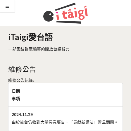
iTaigi愛台語
一部集結群眾編纂的開放台語辭典
維修公告
維修公告紀錄:
日期
事項
2024.11.29
由於後台仍收到大量惡意廣告，「貢獻新講法」暫且關閉。