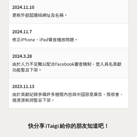
2024.11.10
更新外部超連結網址及名稱。
2024.11.7
修正iPhone、iPad聲音播放問題。
2024.3.28
由於人力不足難以配合Facebook審查機制，登入具名貢獻
功能暫且下架。
2023.11.13
由於貢獻紀錄參雜許多腥羶內容與中國惡意廣告，我很會、
燒燙燙新詞暫且下架。
快分享 iTaigi 給你的朋友知道吧！