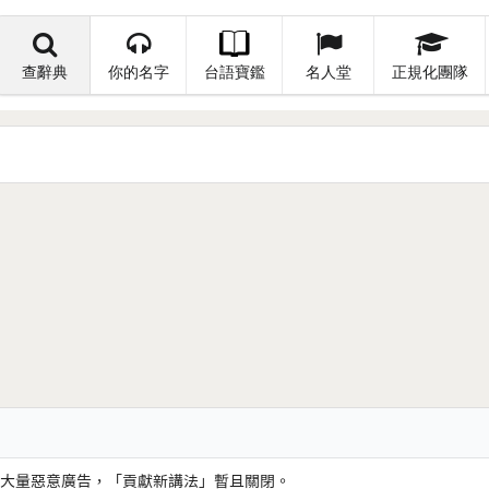
查辭典
你的名字
台語寶鑑
名人堂
正規化團隊
大量惡意廣告，「貢獻新講法」暫且關閉。