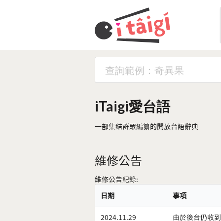
iTaigi愛台語
一部集結群眾編纂的開放台語辭典
維修公告
維修公告紀錄:
日期
事項
2024.11.29
由於後台仍收到