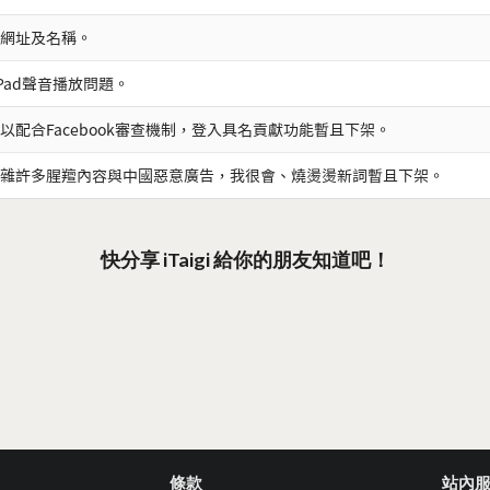
網址及名稱。
iPad聲音播放問題。
以配合Facebook審查機制，登入具名貢獻功能暫且下架。
雜許多腥羶內容與中國惡意廣告，我很會、燒燙燙新詞暫且下架。
快分享 iTaigi 給你的朋友知道吧！
條款
站內