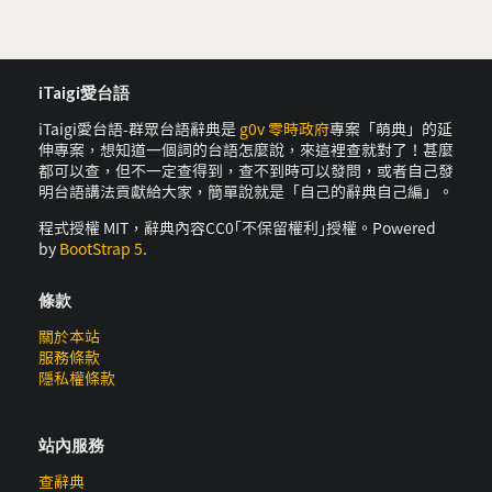
iTaigi愛台語
iTaigi愛台語-群眾台語辭典是
g0v 零時政府
專案「萌典」的延
伸專案，想知道一個詞的台語怎麼說，來這裡查就對了！甚麼
都可以查，但不一定查得到，查不到時可以發問，或者自己發
明台語講法貢獻給大家，簡單說就是「自己的辭典自己編」。
程式授權 MIT，辭典內容CC0｢不保留權利｣授權。Powered
by
BootStrap 5
.
條款
關於本站
服務條款
隱私權條款
站內服務
查辭典