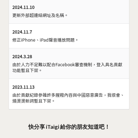
2024.11.10
更新外部超連結網址及名稱。
2024.11.7
修正iPhone、iPad聲音播放問題。
2024.3.28
由於人力不足難以配合Facebook審查機制，登入具名貢獻
功能暫且下架。
2023.11.13
由於貢獻紀錄參雜許多腥羶內容與中國惡意廣告，我很會、
燒燙燙新詞暫且下架。
快分享 iTaigi 給你的朋友知道吧！