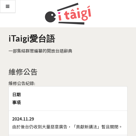
iTaigi愛台語
一部集結群眾編纂的開放台語辭典
維修公告
維修公告紀錄:
日期
事項
2024.11.29
由於後台仍收到大量惡意廣告，「貢獻新講法」暫且關閉。