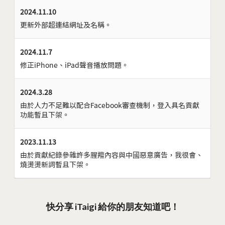
2024.11.10
更新外部超連結網址及名稱。
2024.11.7
修正iPhone、iPad聲音播放問題。
2024.3.28
由於人力不足難以配合Facebook審查機制，登入具名貢獻
功能暫且下架。
2023.11.13
由於貢獻紀錄參雜許多腥羶內容與中國惡意廣告，我很會、
燒燙燙新詞暫且下架。
快分享 iTaigi 給你的朋友知道吧！