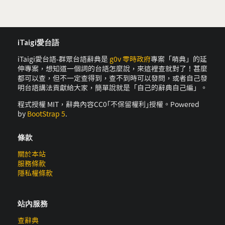
iTaigi愛台語
iTaigi愛台語-群眾台語辭典是
g0v 零時政府
專案「萌典」的延
伸專案，想知道一個詞的台語怎麼說，來這裡查就對了！甚麼
都可以查，但不一定查得到，查不到時可以發問，或者自己發
明台語講法貢獻給大家，簡單說就是「自己的辭典自己編」。
程式授權 MIT，辭典內容CC0｢不保留權利｣授權。Powered
by
BootStrap 5
.
條款
關於本站
服務條款
隱私權條款
站內服務
查辭典