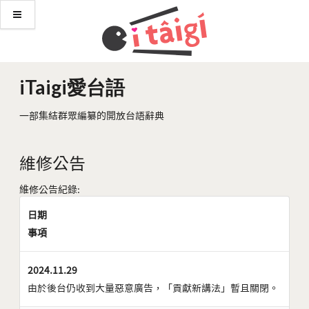
iTaigi愛台語
一部集結群眾編纂的開放台語辭典
維修公告
維修公告紀錄:
日期
事項
2024.11.29
由於後台仍收到大量惡意廣告，「貢獻新講法」暫且關閉。