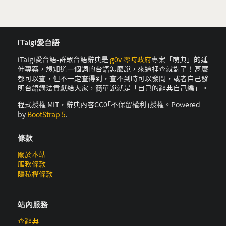
iTaigi愛台語
iTaigi愛台語-群眾台語辭典是
g0v 零時政府
專案「萌典」的延
伸專案，想知道一個詞的台語怎麼說，來這裡查就對了！甚麼
都可以查，但不一定查得到，查不到時可以發問，或者自己發
明台語講法貢獻給大家，簡單說就是「自己的辭典自己編」。
程式授權 MIT，辭典內容CC0｢不保留權利｣授權。Powered
by
BootStrap 5
.
條款
關於本站
服務條款
隱私權條款
站內服務
查辭典