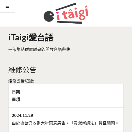
iTaigi愛台語
一部集結群眾編纂的開放台語辭典
維修公告
維修公告紀錄:
日期
事項
2024.11.29
由於後台仍收到大量惡意廣告，「貢獻新講法」暫且關閉。