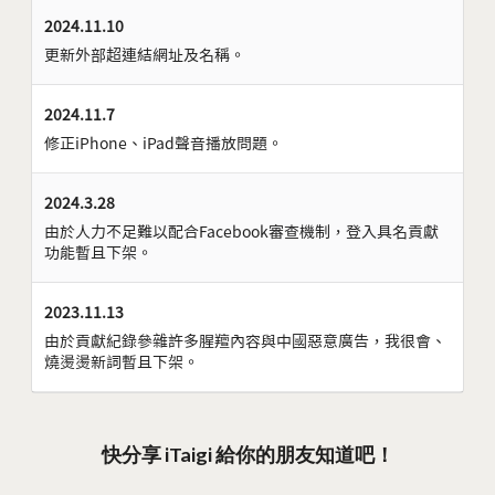
2024.11.10
更新外部超連結網址及名稱。
2024.11.7
修正iPhone、iPad聲音播放問題。
2024.3.28
由於人力不足難以配合Facebook審查機制，登入具名貢獻
功能暫且下架。
2023.11.13
由於貢獻紀錄參雜許多腥羶內容與中國惡意廣告，我很會、
燒燙燙新詞暫且下架。
快分享 iTaigi 給你的朋友知道吧！