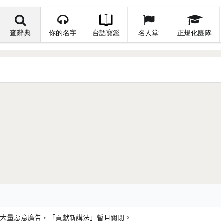
查辭典
你的名字
台語寶鑑
名人堂
正規化團隊
大量惡意廣告，「貢獻新講法」暫且關閉。