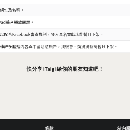
網址及名稱。
iPad聲音播放問題。
以配合Facebook審查機制，登入具名貢獻功能暫且下架。
雜許多腥羶內容與中國惡意廣告，我很會、燒燙燙新詞暫且下架。
快分享 iTaigi 給你的朋友知道吧！
條款
站內