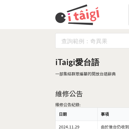
iTaigi愛台語
一部集結群眾編纂的開放台語辭典
維修公告
維修公告紀錄:
日期
事項
2024.11.29
由於後台仍收到