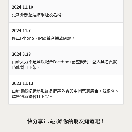
2024.11.10
更新外部超連結網址及名稱。
2024.11.7
修正iPhone、iPad聲音播放問題。
2024.3.28
由於人力不足難以配合Facebook審查機制，登入具名貢獻
功能暫且下架。
2023.11.13
由於貢獻紀錄參雜許多腥羶內容與中國惡意廣告，我很會、
燒燙燙新詞暫且下架。
快分享 iTaigi 給你的朋友知道吧！