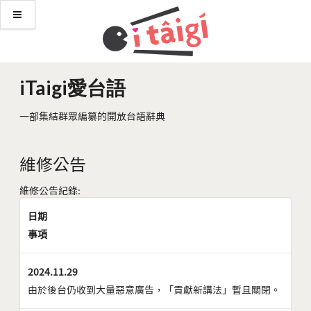
iTaigi愛台語
一部集結群眾編纂的開放台語辭典
維修公告
維修公告紀錄:
日期
事項
2024.11.29
由於後台仍收到大量惡意廣告，「貢獻新講法」暫且關閉。