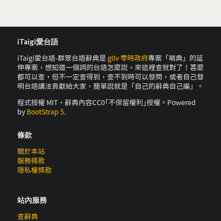
iTaigi愛台語
iTaigi愛台語-群眾台語辭典是
g0v 零時政府
專案「萌典」的延
伸專案，想知道一個詞的台語怎麼說，來這裡查就對了！甚麼
都可以查，但不一定查得到，查不到時可以發問，或者自己發
明台語講法貢獻給大家，簡單說就是「自己的辭典自己編」。
程式授權 MIT，辭典內容CC0｢不保留權利｣授權。Powered
by
BootStrap 5
.
條款
關於本站
服務條款
隱私權條款
站內服務
查辭典