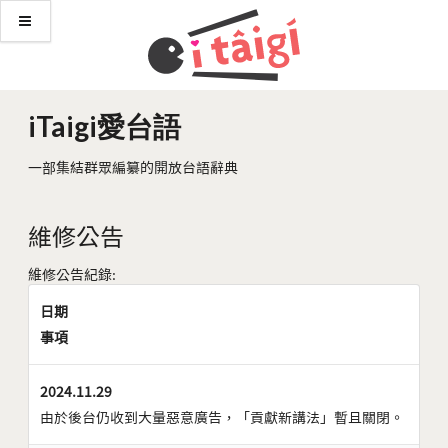
iTaigi愛台語
一部集結群眾編纂的開放台語辭典
維修公告
維修公告紀錄:
日期
事項
2024.11.29
由於後台仍收到大量惡意廣告，「貢獻新講法」暫且關閉。