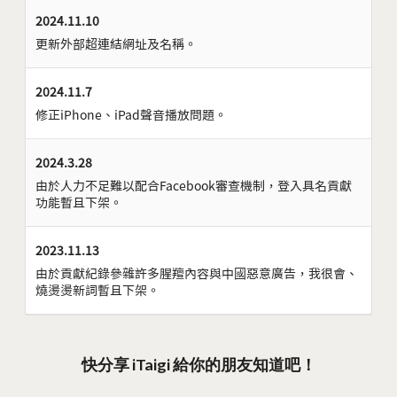
2024.11.10
更新外部超連結網址及名稱。
2024.11.7
修正iPhone、iPad聲音播放問題。
2024.3.28
由於人力不足難以配合Facebook審查機制，登入具名貢獻
功能暫且下架。
2023.11.13
由於貢獻紀錄參雜許多腥羶內容與中國惡意廣告，我很會、
燒燙燙新詞暫且下架。
快分享 iTaigi 給你的朋友知道吧！