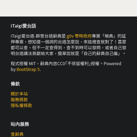
iTaigi愛台語
iTaigi愛台語-群眾台語辭典是
g0v 零時政府
專案「萌典」的延
伸專案，想知道一個詞的台語怎麼說，來這裡查就對了！甚麼
都可以查，但不一定查得到，查不到時可以發問，或者自己發
明台語講法貢獻給大家，簡單說就是「自己的辭典自己編」。
程式授權 MIT，辭典內容CC0｢不保留權利｣授權。Powered
by
BootStrap 5
.
條款
關於本站
服務條款
隱私權條款
站內服務
查辭典