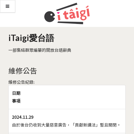
iTaigi愛台語
一部集結群眾編纂的開放台語辭典
維修公告
維修公告紀錄:
日期
事項
2024.11.29
由於後台仍收到大量惡意廣告，「貢獻新講法」暫且關閉。