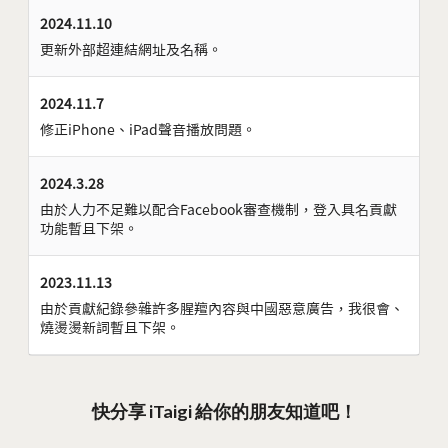
2024.11.10
更新外部超連結網址及名稱。
2024.11.7
修正iPhone、iPad聲音播放問題。
2024.3.28
由於人力不足難以配合Facebook審查機制，登入具名貢獻
功能暫且下架。
2023.11.13
由於貢獻紀錄參雜許多腥羶內容與中國惡意廣告，我很會、
燒燙燙新詞暫且下架。
快分享 iTaigi 給你的朋友知道吧！