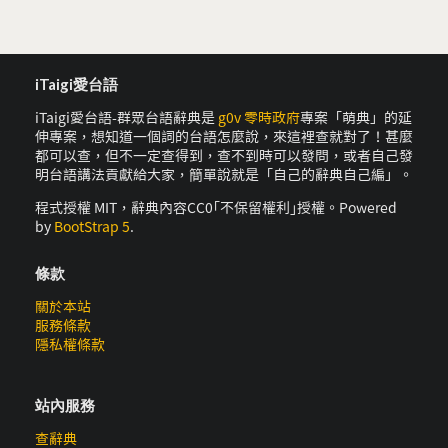
iTaigi愛台語
iTaigi愛台語-群眾台語辭典是
g0v 零時政府
專案「萌典」的延
伸專案，想知道一個詞的台語怎麼說，來這裡查就對了！甚麼
都可以查，但不一定查得到，查不到時可以發問，或者自己發
明台語講法貢獻給大家，簡單說就是「自己的辭典自己編」。
程式授權 MIT，辭典內容CC0｢不保留權利｣授權。Powered
by
BootStrap 5
.
條款
關於本站
服務條款
隱私權條款
站內服務
查辭典