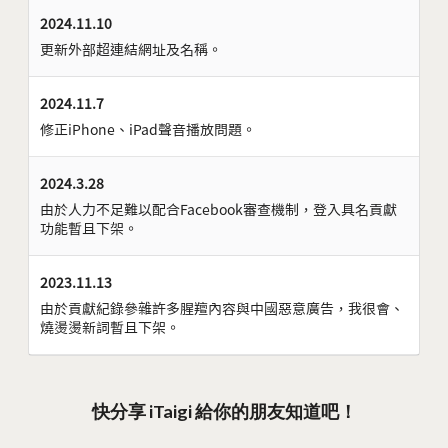
2024.11.10
更新外部超連結網址及名稱。
2024.11.7
修正iPhone、iPad聲音播放問題。
2024.3.28
由於人力不足難以配合Facebook審查機制，登入具名貢獻
功能暫且下架。
2023.11.13
由於貢獻紀錄參雜許多腥羶內容與中國惡意廣告，我很會、
燒燙燙新詞暫且下架。
快分享 iTaigi 給你的朋友知道吧！