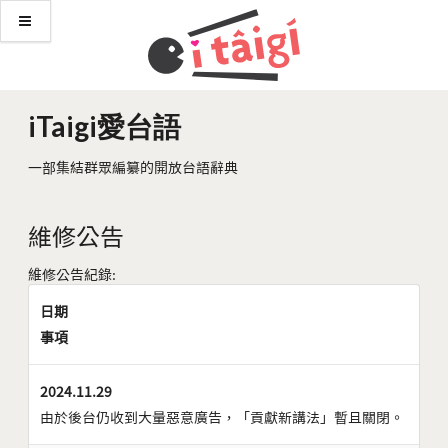
iTaigi愛台語
一部集結群眾編纂的開放台語辭典
維修公告
維修公告紀錄:
日期
事項
2024.11.29
由於後台仍收到大量惡意廣告，「貢獻新講法」暫且關閉。