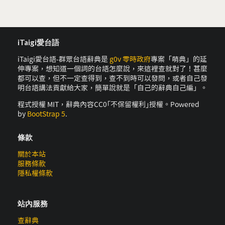
iTaigi愛台語
iTaigi愛台語-群眾台語辭典是
g0v 零時政府
專案「萌典」的延
伸專案，想知道一個詞的台語怎麼說，來這裡查就對了！甚麼
都可以查，但不一定查得到，查不到時可以發問，或者自己發
明台語講法貢獻給大家，簡單說就是「自己的辭典自己編」。
程式授權 MIT，辭典內容CC0｢不保留權利｣授權。Powered
by
BootStrap 5
.
條款
關於本站
服務條款
隱私權條款
站內服務
查辭典